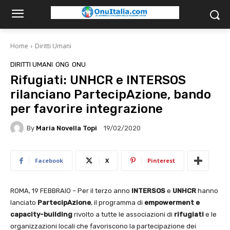
Home
Diritti Umani
DIRITTI UMANI
ONG
ONU
Rifugiati: UNHCR e INTERSOS
rilanciano PartecipAzione, bando
per favorire integrazione
By
Maria Novella Topi
19/02/2020
Facebook
X
Pinterest
ROMA, 19 FEBBRAIO – Per il terzo anno
INTERSOS
e
UNHCR
hanno
lanciato
PartecipAzione
, il programma di
empowerment e
capacity-building
rivolto a tutte le associazioni di
rifugiati
e le
organizzazioni locali che favoriscono la partecipazione dei