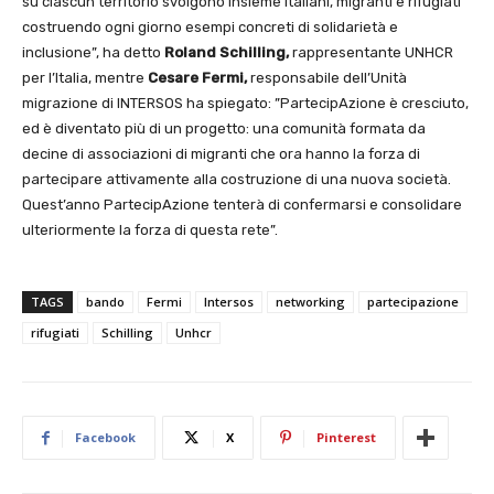
su ciascun territorio svolgono insieme italiani, migranti e rifugiati
costruendo ogni giorno esempi concreti di solidarietà e
inclusione”, ha detto
Roland Schilling,
rappresentante UNHCR
per l’Italia, mentre
Cesare Fermi,
responsabile dell’Unità
migrazione di INTERSOS ha spiegato: ”PartecipAzione è cresciuto,
ed è diventato più di un progetto: una comunità formata da
decine di associazioni di migranti che ora hanno la forza di
partecipare attivamente alla costruzione di una nuova società.
Quest’anno PartecipAzione tenterà di confermarsi e consolidare
ulteriormente la forza di questa rete”.
TAGS
bando
Fermi
Intersos
networking
partecipazione
rifugiati
Schilling
Unhcr
Facebook
X
Pinterest