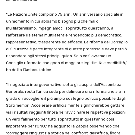
“Le Nazioni Unite compiono 75 anni. Un anniversario speciale in
un momento in cui abbiamo bisogno più che mai di
multilateralismo. Impegniamoci, soprattutto quest’anno, a
rafforzare il sistema multilaterale rendendolo più democratico,
rappresentativo, trasparente ed efficace. La riforma del Consiglio
di Sicurezza è parte integrante di questo processo e deve perciò
rispondere agli stessi principi guida. Solo così avremo un
Consiglio riformato che goda di maggiore legittimità e credibilità,”
ha detto l’Ambasciatrice.
“Il negoziato intergovernativo, sotto gli auspici dell’Assemblea
Generale, resta l’unica sede per delineare una riforma che sia in
grado di raccogliere il più ampio sostegno politico possibile dagli
Stati membri. Accelerare artificialmente significherebbe gettare
via i risultati raggiunti finora nell’avvicinare le rispettive posizioni:
un vero fallimento per tutti, soprattutto in quest’anno così
importante per l’ONU,” ha aggiunto la Zappia osservando che
“correggere l’ingiustizia storica nei confronti dell’Africa, finora