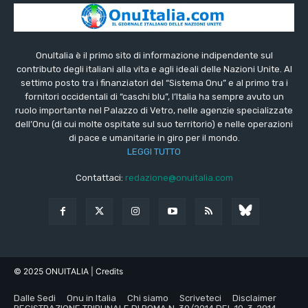
OnuItalia è il primo sito di informazione indipendente sul
contributo degli italiani alla vita e agli ideali delle Nazioni Unite. Al
settimo posto tra i finanziatori del “Sistema Onu” e al primo tra i
fornitori occidentali di “caschi blu”, l’Italia ha sempre avuto un
ruolo importante nel Palazzo di Vetro, nelle agenzie specializzate
dell’Onu (di cui molte ospitate sul suo territorio) e nelle operazioni
di pace e umanitarie in giro per il mondo.
LEGGI TUTTO
Contattaci:
redazione@onuitalia.com
© 2025 ONUITALIA
| Credits
Dalle Sedi
Onu in Italia
Chi siamo
Scriveteci
Disclaimer