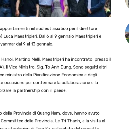
ppuntamenti nel sud est asiatico per il direttore
) Luca Maestripieri. Dal 6 al 9 gennaio Maestripieri è
Myanmar dal 9 al 13 gennaio.
Hanoi, Martino Melli, Maestriperi ha incontrato, presso il
), il Vice Ministro, Sig. To Anh Dung. Sono seguiti altri
 vice ministro della Pianificazione Economica e degli
e occasione per confermare la collaborazione e la
forzare la partnership con il paese.
o della Provincia di Quang Nam, dove, hanno avuto
Committee della Provincia, Le Tri Thanh, e la visita al
museo etnologico di Tam Ky, nell’ambito del progetto