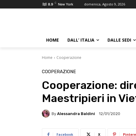
C
domenica, Agosto 9, 2026
8.9
New York
HOME
DALL’ ITALIA
DALLE SEDI
Home
Cooperazione
COOPERAZIONE
Cooperazione: dir
Maestripieri in V
By
Alessandra Baldini
12/01/2020
Facebook
X
Pintere