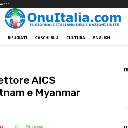
Accedi
RIFUGIATI
CASCHI BLU
CULTURA
ENGLISH
R
ettore AICS
ietnam e Myanmar
st
WhatsApp
U