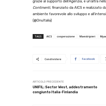
grazie al supporto dell’Agenzia, e un’altra ne
Continenti
, finanziato da AICS e realizzato 
ambiente favorevole allo sviluppo e all’intensi
(@OnuItalia)
TAGS
AICS
cooperazione
Maestripieri
Mya
Facebook
Condividere
ARTICOLO PRECEDENTE
UNIFIL: Sector West, addestramento
congiunto Italia-Finlandia