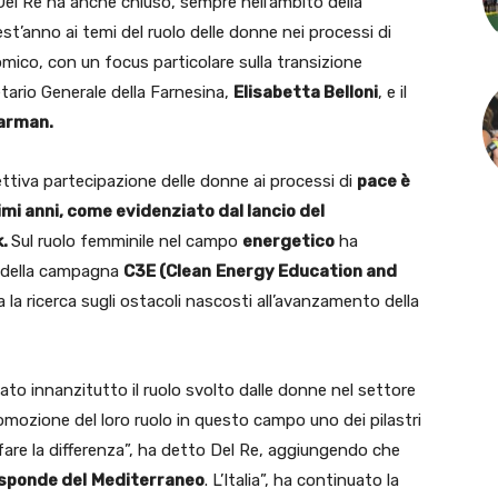
Del Re ha anche chiuso, sempre nell’ambito della
t’anno ai temi del ruolo delle donne nei processi di
omico, con un focus particolare sulla transizione
etario Generale della Farnesina,
Elisabetta Belloni
, e il
Karman.
ettiva partecipazione delle donne ai processi di
pace è
ltimi anni, come evidenziato dal lancio del
k.
Sul ruolo femminile nel campo
energetico
ha
ri della campagna
C3E (Clean
Energy Education and
 la ricerca sugli ostacoli nascosti all’avanzamento della
ato innanzitutto il ruolo svolto dalle donne nel settore
romozione del loro ruolo in questo campo uno dei pilastri
fare la differenza”, ha detto Del Re, aggiungendo che
sponde del
Mediterraneo
. L’Italia”, ha continuato la