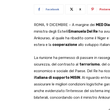
Facebook
X
Pintere
ROMA, 9 DICEMBRE – A margine dei
MED Dia
ministra degli Ester
i Emanuela Del Re
ha avut
Ankourao, al quale ha ribadito come il Niger e 
estera e la
cooperazione
allo sviluppo italian
La riunione ha permesso di passare in rassegn
sicurezza, del contrasto al
terrorismo
, del 
economico e sociale del Paese. Del Re ha rico
italiana di supporto MISIN
. Al riguardo entr
assicurare le migliori condizioni logistiche gar
anche evidenziato l’interesse del sistema impr
bilaterali, concordando con il ministro Ankoura