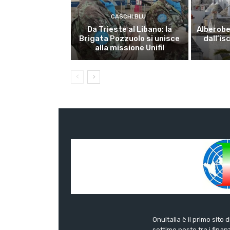
CASCHI BLU
Da Trieste al Libano: la
Alberobel
Brigata Pozzuolo si unisce
dall’is
alla missione Unifil
OnuItalia è il primo sito 
settimo posto tra i finanz