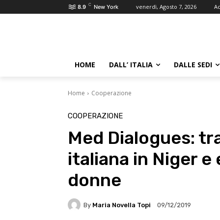
C
venerdì, Agosto 7, 2026
Ac
8.9
New York
HOME
DALL’ ITALIA
DALLE SEDI
Home
Cooperazione
COOPERAZIONE
Med Dialogues: tra
italiana in Niger
donne
By
Maria Novella Topi
09/12/2019