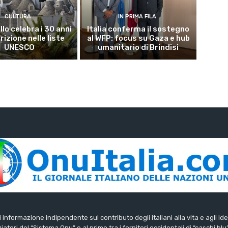
CULTURA
IN PRIMA FILA
lo celebra i 30 anni
Italia conferma il sostegno
crizione nelle liste
al WFP: focus su Gaza e hub
UNESCO
umanitario di Brindisi
di informazione indipendente sul contributo degli italiani alla vita e agli ide
iatori del “Sistema Onu” e al primo tra i fornitori occidentali di “caschi blu