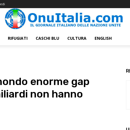
edi
RIFUGIATI
CASCHI BLU
CULTURA
ENGLISH
R
 mondo enorme gap
miliardi non hanno
U