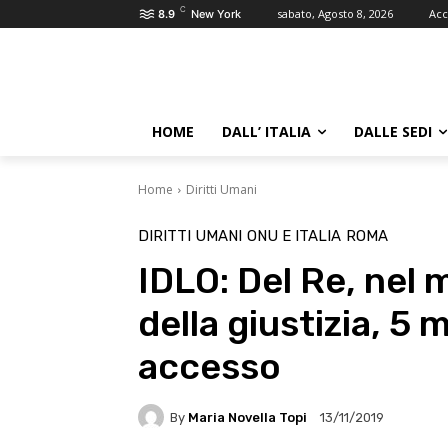
C
sabato, Agosto 8, 2026
Acc
8.9
New York
HOME
DALL’ ITALIA
DALLE SEDI
Home
Diritti Umani
DIRITTI UMANI
ONU E ITALIA
ROMA
IDLO: Del Re, nel
della giustizia, 5 
accesso
By
Maria Novella Topi
13/11/2019