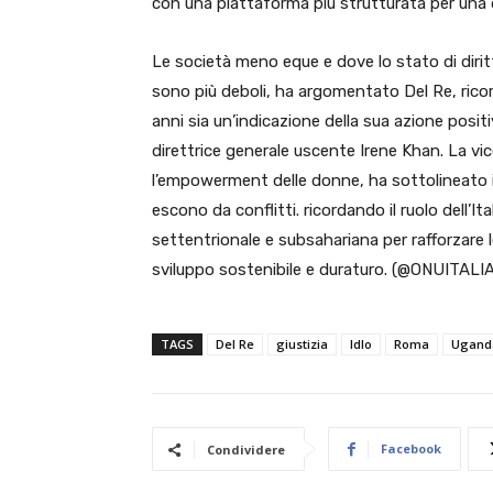
con una piattaforma più strutturata per una 
Le società meno eque e dove lo stato di diritt
sono più deboli, ha argomentato Del Re, rico
anni sia un’indicazione della sua azione positi
direttrice generale uscente Irene Khan. La vic
l’empowerment delle donne, ha sottolineato il 
escono da conflitti. ricordando il ruolo dell’It
settentrionale e subsahariana per rafforzare l
sviluppo sostenibile e duraturo. (@ONUITALIA
TAGS
Del Re
giustizia
Idlo
Roma
Ugand
Facebook
Condividere