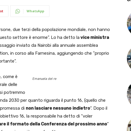
st
WhatsApp
rsone, due terzi della popolazione mondiale, non hanno
uesto settore è enorme”. Lo ha detto la
vice ministra
saggio inviato da Nairobi alla annuale assemblea
ion, in corso alla Farnesina, aggiungendo che ”proprio
rtante”.
e, come è
Emanuela del re
ale delle
essi potremmo
genda 2030 per quanto riguarda il punto 16, (quello che
la promessa di
non lasciare nessuno
indietro
“. Dopo il
biettivo 16, la responsabile ha detto di “voler
ovare il formato della Conferenza del prossimo anno
”