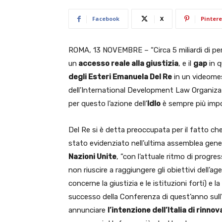
Facebook
X
Pintere
ROMA, 13 NOVEMBRE – “Circa 5 miliardi di pe
un
accesso reale alla giustizia
, e il
gap
in q
degli Esteri Emanuela Del Re
in un videomes
dell’International Development Law Organizat
per questo l’azione dell’
Idlo
è sempre più impo
Del Re si è detta preoccupata per il fatto ch
stato evidenziato nell’ultima assemblea gener
Nazioni Unite
, ”con l’attuale ritmo di progr
non riuscire a raggiungere gli obiettivi dell’a
concerne la giustizia e le istituzioni forti) e 
successo della Conferenza di quest’anno sull’o
annunciare
l’intenzione dell’Italia di rinn