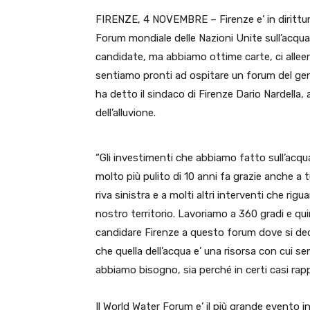
FIRENZE, 4 NOVEMBRE – Firenze e’ in dirittura 
Forum mondiale delle Nazioni Unite sull’acqua
candidate, ma abbiamo ottime carte, ci alleere
sentiamo pronti ad ospitare un forum del ge
ha detto il sindaco di Firenze Dario Nardella, 
dell’alluvione.
“Gli investimenti che abbiamo fatto sull’acqu
molto più pulito di 10 anni fa grazie anche a 
riva sinistra e a molti altri interventi che rig
nostro territorio. Lavoriamo a 360 gradi e qu
candidare Firenze a questo forum dove si dec
che quella dell’acqua e’ una risorsa con cui s
abbiamo bisogno, sia perché in certi casi ra
Il World Water Forum e’ il più grande evento 