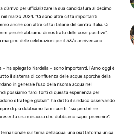
d’arrivo per ufficializzare la sua candidatura al decimo
 nel marzo 2024. “Ci sono altre città importanti
mo anche con altre città italiane del centro Italia. Ci
nere perché abbiamo dimostrato delle cose positive”,
a margine delle celebrazioni per il 53/o anniversario
a – ha spiegato Nardella – sono importanti, l’Arno oggi è
tutto il sistema di confluenza delle acque sporche della
uardano in generale l’uso della risorsa acqua nel
indi possiamo farci forti di questa esperienza per
idono strategie globali”, ha detto il sindaco osservando
empre di più dobbiamo fare i conti, “sia perché ne
ppresenta una minaccia che dobbiamo saper prevenire”.
internazionale sul tema dell’acqua: una piattaforma unica