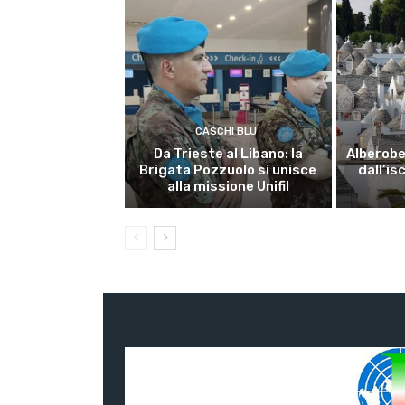
CASCHI BLU
Da Trieste al Libano: la
Alberobel
Brigata Pozzuolo si unisce
dall’is
alla missione Unifil