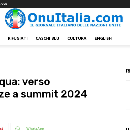
cedi
RIFUGIATI
CASCHI BLU
CULTURA
ENGLISH
R
qua: verso
nze a summit 2024
st
WhatsApp
U