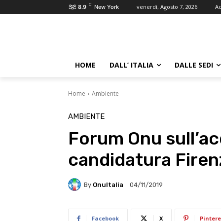
C
venerdì, Agosto 7, 2026
Ac
8.9
New York
HOME
DALL’ ITALIA
DALLE SEDI
Home
Ambiente
AMBIENTE
Forum Onu sull’ac
candidatura Fire
By
OnuItalia
04/11/2019
Facebook
X
Pintere