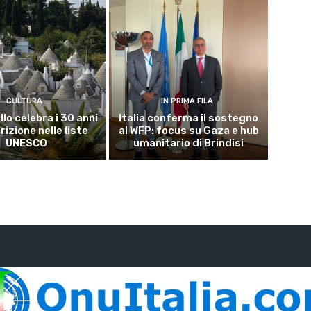
CULTURA
IN PRIMA FILA
lo celebra i 30 anni
Italia conferma il sostegno
crizione nelle liste
al WFP: focus su Gaza e hub
UNESCO
umanitario di Brindisi