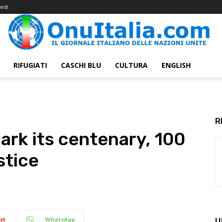
edi
RIFUGIATI
CASCHI BLU
CULTURA
ENGLISH
R
ark its centenary, 100
stice
st
WhatsApp
U