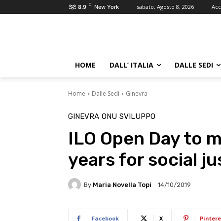
C
sabato, Agosto 8, 2026
Acc
8.9
New York
HOME
DALL’ ITALIA
DALLE SEDI
Home
Dalle Sedi
Ginevra
GINEVRA
ONU
SVILUPPO
ILO Open Day to m
years for social ju
By
Maria Novella Topi
14/10/2019
Facebook
X
Pintere