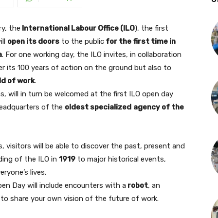
y, the
International Labour Office (ILO
), the first
ill
open its doors
to the public
for the
first time in
a
. For one working day, the ILO invites, in collaboration
er its 100 years of action on the ground but also to
ld of work
.
s, will in turn be welcomed at the first ILO open day
headquarters of the
oldest specialized
agency of the
, visitors will be able to discover the past, present and
ding of the ILO in
1919
to major historical events,
yone’s lives.
Open Day will include encounters with a
robot
, an
n to share your own vision of the future of work.