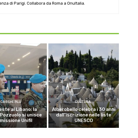
denza di Parigi. Collabora da Roma a OnuItalia.
CASCHI BLU
CULTURA
este al Libano: la
Alberobello celebra i 30 anni
 Pozzuolo si unisce
dall’iscrizione nelle liste
 missione Unifil
UNESCO