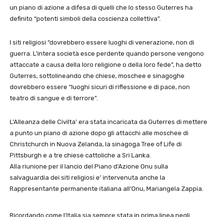
un piano di azione a difesa di quelli che lo stesso Guterres ha
definito “potenti simboli della coscienza collettiva”.
I siti religiosi “dovrebbero essere luoghi di venerazione, non di
guerra. L’intera società esce perdente quando persone vengono
attaccate a causa della loro religione o della loro fede”, ha detto
Guterres, sottolineando che chiese, moschee e sinagoghe
dovrebbero essere “luoghi sicuri di riflessione e di pace, non
teatro di sangue e di terrore”.
L’Alleanza delle Civilta’ era stata incaricata da Guterres di mettere
a punto un piano di azione dopo gli attacchi alle moschee di
Christchurch in Nuova Zelanda, la sinagoga Tree of Life di
Pittsburgh e a tre chiese cattoliche a Sri Lanka.
Alla riunione per il lancio del Piano d’Azione Onu sulla
salvaguardia dei siti religiosi e’ intervenuta anche la
Rappresentante permanente italiana all’Onu, Mariangela Zappia.
Ricordando come l’Italia sia sempre stata in prima linea negli