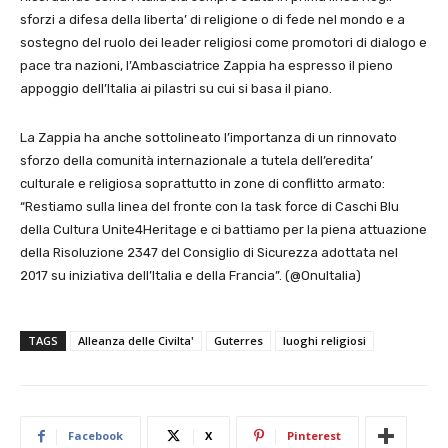
sforzi a difesa della liberta’ di religione o di fede nel mondo e a
sostegno del ruolo dei leader religiosi come promotori di dialogo e
pace tra nazioni, l’Ambasciatrice Zappia ha espresso il pieno
appoggio dell’Italia ai pilastri su cui si basa il piano.
La Zappia ha anche sottolineato l’importanza di un rinnovato
sforzo della comunità internazionale a tutela dell’eredita’
culturale e religiosa soprattutto in zone di conflitto armato:
“Restiamo sulla linea del fronte con la task force di Caschi Blu
della Cultura Unite4Heritage e ci battiamo per la piena attuazione
della Risoluzione 2347 del Consiglio di Sicurezza adottata nel
2017 su iniziativa dell’Italia e della Francia”. (@OnuItalia)
TAGS
Alleanza delle Civilta'
Guterres
luoghi religiosi
Facebook
X
Pinterest