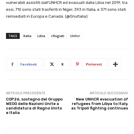
vulnerabili assistiti dall’UNHCR ed evacuati dalla Libia nel 2019; tra
essi, 710 sono stati trasferiti in Niger, 393 in Italia, e 371 sono stati
reinsediati in Europa e Canada. (@OnuItalia)
TAGS
Italia
Libia
rifugiati
Unhcr
Facebook
X
Pinterest
ARTICOLO PRECEDENTE
ARTICOLO SUCCESSIVO
COP26, sostegno del Gruppo
New UNHCR evacuation of
WEOG delle Nazioni Unite a
refugees from Libya to Italy,
candidatura di Regno Unito
as Tripoli fighting continues
e Italia