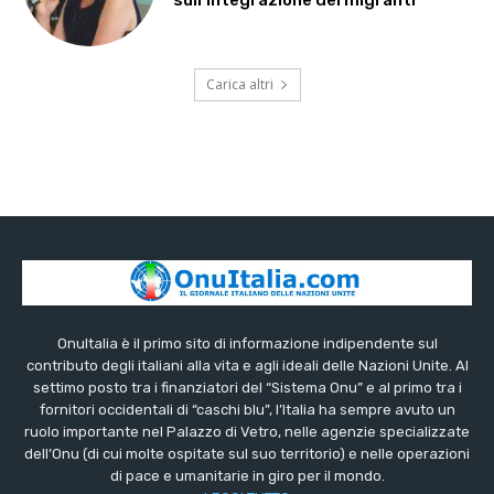
Carica altri
OnuItalia è il primo sito di informazione indipendente sul
contributo degli italiani alla vita e agli ideali delle Nazioni Unite. Al
settimo posto tra i finanziatori del “Sistema Onu” e al primo tra i
fornitori occidentali di “caschi blu”, l’Italia ha sempre avuto un
ruolo importante nel Palazzo di Vetro, nelle agenzie specializzate
dell’Onu (di cui molte ospitate sul suo territorio) e nelle operazioni
di pace e umanitarie in giro per il mondo.