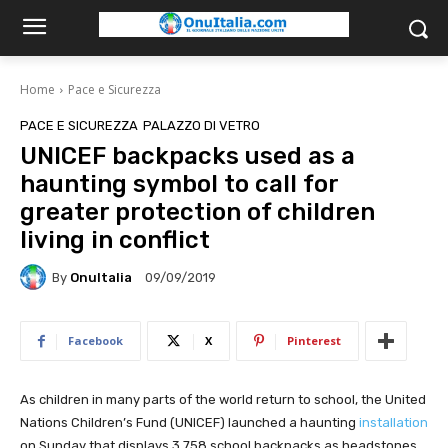
Home
Pace e Sicurezza
PACE E SICUREZZA
PALAZZO DI VETRO
UNICEF backpacks used as a
haunting symbol to call for
greater protection of children
living in conflict
By
OnuItalia
09/09/2019
Facebook
X
Pinterest
As children in many parts of the world return to school, the United
Nations Children’s Fund (UNICEF) launched a haunting
installation
on Sunday that displays 3,758 school backpacks as headstones