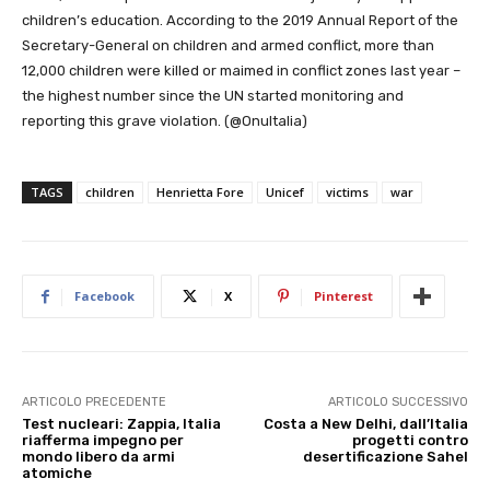
children’s education. According to the 2019 Annual Report of the
Secretary-General on children and armed conflict, more than
12,000 children were killed or maimed in conflict zones last year –
the highest number since the UN started monitoring and
reporting this grave violation. (@OnuItalia)
TAGS
children
Henrietta Fore
Unicef
victims
war
Facebook
X
Pinterest
ARTICOLO PRECEDENTE
ARTICOLO SUCCESSIVO
Test nucleari: Zappia, Italia
Costa a New Delhi, dall’Italia
riafferma impegno per
progetti contro
mondo libero da armi
desertificazione Sahel
atomiche