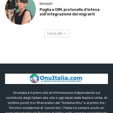
RIFUGIATI
Puglia e OIM, protocollo d’intesa
sull’integrazione dei migranti
Carica altri
OnuItalia è il primo sito di informazione indipendente sul
contributo degli italiani alla vita e agli ideali delle Nazioni Unite. Al
settimo posto tra i finanziatori del “Sistema Onu” e al primo tra i
fornitori occidentali di “caschi blu”, l’Italia ha sempre avuto un
ruolo importante nel Palazzo di Vetro, nelle agenzie specializzate