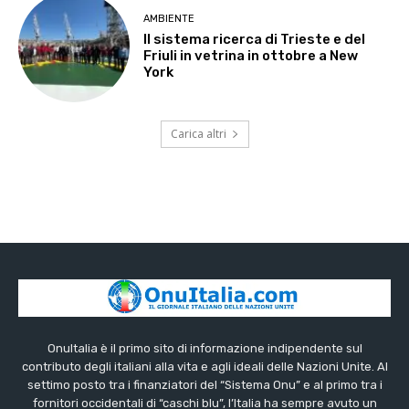
AMBIENTE
Il sistema ricerca di Trieste e del
Friuli in vetrina in ottobre a New
York
Carica altri
OnuItalia è il primo sito di informazione indipendente sul
contributo degli italiani alla vita e agli ideali delle Nazioni Unite. Al
settimo posto tra i finanziatori del “Sistema Onu” e al primo tra i
fornitori occidentali di “caschi blu”, l’Italia ha sempre avuto un