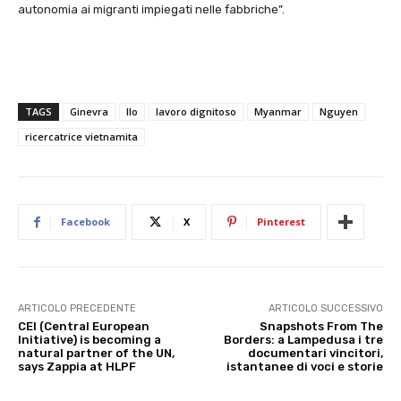
autonomia ai migranti impiegati nelle fabbriche”.
TAGS
Ginevra
Ilo
lavoro dignitoso
Myanmar
Nguyen
ricercatrice vietnamita
Facebook
X
Pinterest
ARTICOLO PRECEDENTE
ARTICOLO SUCCESSIVO
CEI (Central European
Snapshots From The
Initiative) is becoming a
Borders: a Lampedusa i tre
natural partner of the UN,
documentari vincitori,
says Zappia at HLPF
istantanee di voci e storie