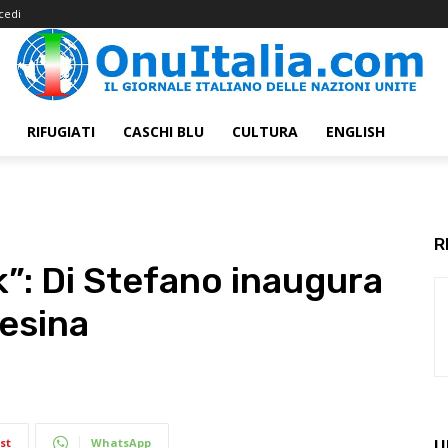
cedi
RIFUGIATI
CASCHI BLU
CULTURA
ENGLISH
R
k”: Di Stefano inaugura
nesina
st
WhatsApp
U