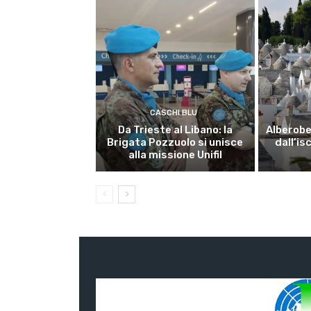
CASCHI BLU
Da Trieste al Libano: la
Alberobel
Brigata Pozzuolo si unisce
dall’is
alla missione Unifil