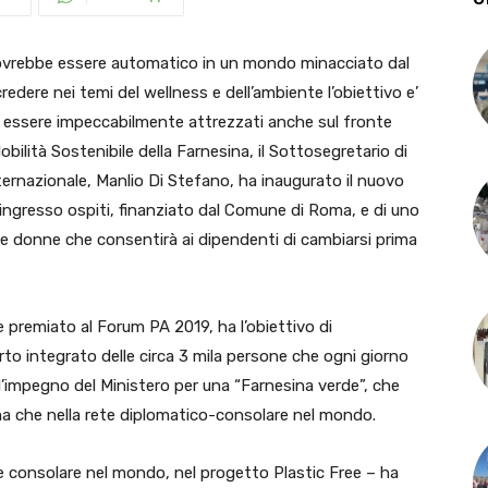
dovrebbe essere automatico in un mondo minacciato dal
dere nei temi del wellness e dell’ambiente l’obiettivo e’
ve essere impeccabilmente attrezzati anche sul fronte
bilità Sostenibile della Farnesina, il Sottosegretario di
nternazionale, Manlio Di Stefano, ha inaugurato il nuovo
l’ingresso ospiti, finanziato dal Comune di Roma, e di uno
 e donne che consentirà ai dipendenti di cambiarsi prima
 premiato al Forum PA 2019, ha l’obiettivo di
orto integrato delle circa 3 mila persone che ogni giorno
 l’impegno del Ministero per una “Farnesina verde”, che
oma che nella rete diplomatico-consolare nel mondo.
e consolare nel mondo, nel progetto Plastic Free – ha