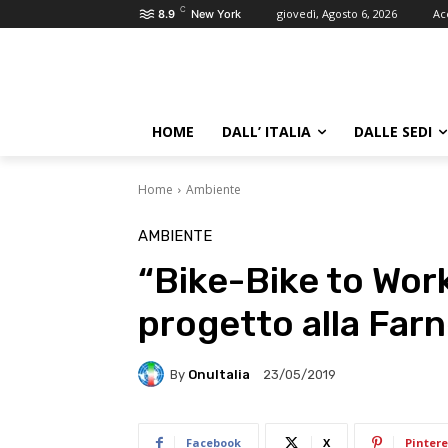
C
giovedì, Agosto 6, 2026
Ac
8.9
New York
HOME
DALL’ ITALIA
DALLE SEDI
Home
Ambiente
AMBIENTE
“Bike-Bike to Wor
progetto alla Far
By
OnuItalia
23/05/2019
Facebook
X
Pintere