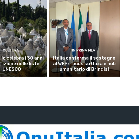
CULTURA
IN PRIMA FILA
lo celebra i 30 anni
Italia conferma il sostegno
crizione nelle liste
al WFP: focus su Gaza e hub
UNESCO
umanitario di Brindisi