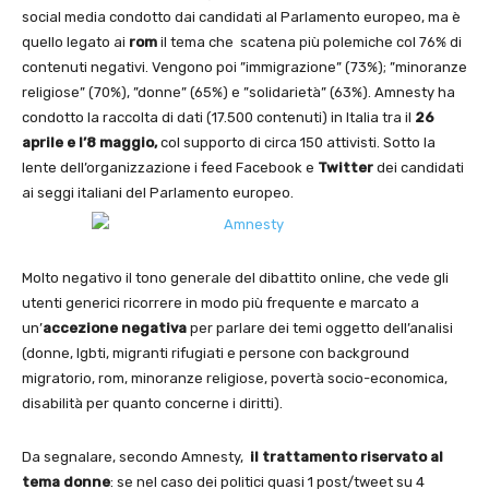
social media condotto dai candidati al Parlamento europeo, ma è
quello legato ai
rom
il tema che scatena più polemiche col 76% di
contenuti negativi. Vengono poi ”immigrazione” (73%); ”minoranze
religiose” (70%), ”donne” (65%) e ”solidarietà” (63%). Amnesty ha
condotto la raccolta di dati (17.500 contenuti) in Italia tra il
26
aprile e l’8 maggio,
col supporto di circa 150 attivisti. Sotto la
lente dell’organizzazione i feed Facebook e
Twitter
dei candidati
ai seggi italiani del Parlamento europeo.
Molto negativo il tono generale del dibattito online, che vede gli
utenti generici ricorrere in modo più frequente e marcato a
un’
accezione negativa
per parlare dei temi oggetto dell’analisi
(donne, lgbti, migranti rifugiati e persone con background
migratorio, rom, minoranze religiose, povertà socio-economica,
disabilità per quanto concerne i diritti).
Da segnalare, secondo Amnesty,
il trattamento riservato al
tema donne
: se nel caso dei politici quasi 1 post/tweet su 4