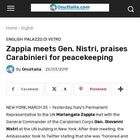
Home
English
ENGLISH
PALAZZO DI VETRO
Zappia meets Gen. Nistri, praises
Carabinieri for peacekeeping
By
OnuItalia
26/03/2019
Facebook
X
Pinterest
NEW YORK, MARCH 25 – Yesterday, Italy’s Permanent
Representative to the UN
Mariangela Zappia
met with the
General Commander of the Carabinieri Corps
Gen. Giovanni
Nistri
at the UN building in New York. After their meeting, the
Ambassador took to Twitter stating that she was “honored and