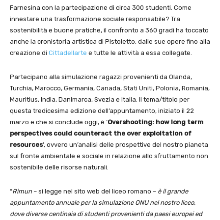
Farnesina con la partecipazione di circa 300 studenti. Come
innestare una trasformazione sociale responsabile? Tra
sostenibilità e buone pratiche, il confronto a 360 gradi ha toccato
anche la cronistoria artistica di Pistoletto, dalle sue opere fino alla
creazione di
Cittadellarte
e tutte le attività a essa collegate.
Partecipano alla simulazione ragazzi provenienti da Olanda,
Turchia, Marocco, Germania, Canada, Stati Uniti, Polonia, Romania,
Mauritius, India, Danimarca, Svezia e Italia. Il tema/titolo per
questa tredicesima edizione dell’appuntamento, iniziato il 22
marzo e che si conclude oggi, è ‘
Overshooting: how long term
perspectives could counteract the over exploitation of
resources
’, ovvero un’analisi delle prospettive del nostro pianeta
sul fronte ambientale e sociale in relazione allo sfruttamento non
sostenibile delle risorse naturali.
“
Rimun
– si legge nel sito web del liceo romano –
è il grande
appuntamento annuale per la simulazione ONU nel nostro liceo,
dove diverse centinaia di studenti provenienti da paesi europei ed