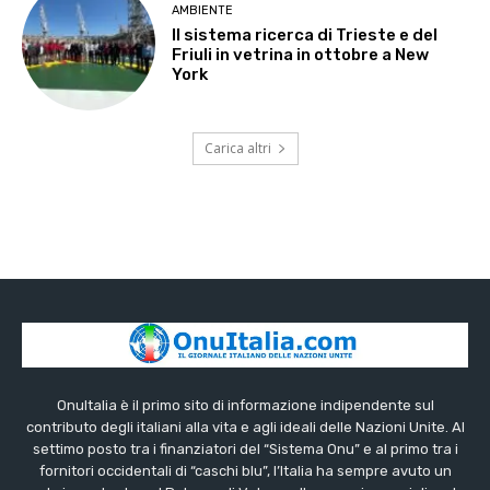
AMBIENTE
Il sistema ricerca di Trieste e del
Friuli in vetrina in ottobre a New
York
Carica altri
OnuItalia è il primo sito di informazione indipendente sul
contributo degli italiani alla vita e agli ideali delle Nazioni Unite. Al
settimo posto tra i finanziatori del “Sistema Onu” e al primo tra i
fornitori occidentali di “caschi blu”, l’Italia ha sempre avuto un