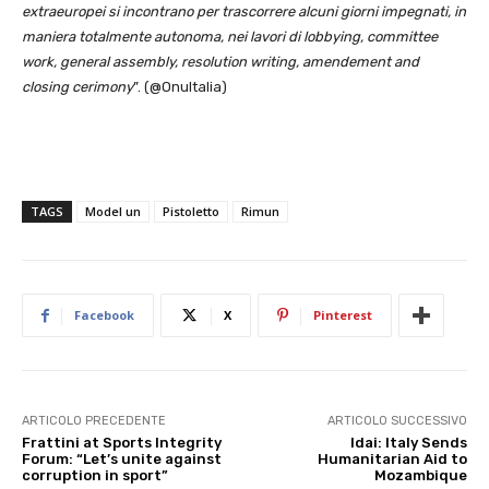
extraeuropei si incontrano per trascorrere alcuni giorni impegnati, in
maniera totalmente autonoma, nei lavori di lobbying, committee
work, general assembly, resolution writing, amendement and
closing cerimony
”. (@OnuItalia)
TAGS
Model un
Pistoletto
Rimun
Facebook
X
Pinterest
ARTICOLO PRECEDENTE
ARTICOLO SUCCESSIVO
Frattini at Sports Integrity
Idai: Italy Sends
Forum: “Let’s unite against
Humanitarian Aid to
corruption in sport”
Mozambique