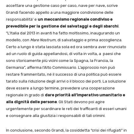
accettare una gestione caso per caso, nave per nave, scrive
Grandi facendo appello a una maggiore condivisione delle
responsabilità’ e
un meccanismo regionale condiviso e
prevedibile per la gestione dei salvataggi e degli sbarchi
.
“L’Italia dal 2013 in avanti ha fatto moltissimo, inaugurando un
modello, con
Mare Nostrum
, di salvataggio e prima accoglienza.
Certo a lungo è stata lasciata sola ed ora sembra aver rinunciato
ad un ruolo di guida appellandosi, di volta in volta, a paesi che
sono storicamente più vicini come la Spagna, la Francia, la
Germania”, afferma l’Alto Commissario. L’approccio non può
restare frammentato, né il successo di una politica può essere
tarato sulla riduzione degli arrivi o il blocco dei porti. La soluzione
deve essere a lungo termine, prevedere una cooperazione
regionale in grado di
dare priorità all’imperativo umanitario e
alla dignità delle persone
. Gli Stati devono poi agire
urgentemente per scardinare le reti dei trafficanti di esseri umani
e consegnare alla giustizia i responsabili di tali crimini.
In conclusione, secondo Grandi, la cosiddetta “crisi dei rifugiati” in