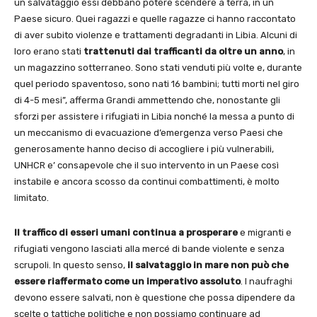
un salvataggio essi debbano potere scendere a terra, in un
Paese sicuro. Quei ragazzi e quelle ragazze ci hanno raccontato
di aver subito violenze e trattamenti degradanti in Libia. Alcuni di
loro erano stati
trattenuti dai trafficanti da oltre un anno
, in
un magazzino sotterraneo. Sono stati venduti più volte e, durante
quel periodo spaventoso, sono nati 16 bambini; tutti morti nel giro
di 4-5 mesi”, afferma Grandi ammettendo che, nonostante gli
sforzi per assistere i rifugiati in Libia nonché la messa a punto di
un meccanismo di evacuazione d’emergenza verso Paesi che
generosamente hanno deciso di accogliere i più vulnerabili,
UNHCR e’ consapevole che il suo intervento in un Paese così
instabile e ancora scosso da continui combattimenti, è molto
limitato.
Il traffico di esseri umani continua a prosperare
e migranti e
rifugiati vengono lasciati alla mercé di bande violente e senza
scrupoli. In questo senso,
il salvataggio in mare non può che
essere riaffermato come un imperativo assoluto
. I naufraghi
devono essere salvati, non è questione che possa dipendere da
scelte o tattiche politiche e non possiamo continuare ad