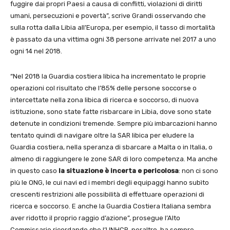
fuggire dai propri Paesi a causa di conflitti, violazioni di diritti
umani, persecuzioni e povertà”, scrive Grandi osservando che
sulla rotta dalla Libia all’Europa, per esempio, il tasso di mortalità
è passato da una vittima ogni 38 persone arrivate nel 2017 a uno
ogni 14 nel 2018.
“Nel 2018 la Guardia costiera libica ha incrementato le proprie
operazioni col risultato che l’85% delle persone soccorse o
intercettate nella zona libica di ricerca e soccorso, di nuova
istituzione, sono state fatte risbarcare in Libia, dove sono state
detenute in condizioni tremende. Sempre più imbarcazioni hanno
tentato quindi di navigare oltre la SAR libica per eludere la
Guardia costiera, nella speranza di sbarcare a Malta o in Italia, o
almeno di raggiungere le zone SAR di loro competenza. Ma anche
in questo caso
la situazione è incerta e pericolosa
: non ci sono
più le ONG, le cui navi ed i membri degli equipaggi hanno subìto
crescenti restrizioni alle possibilità di effettuare operazioni di
ricerca e soccorso. E anche la Guardia Costiera Italiana sembra
aver ridotto il proprio raggio d’azione”, prosegue l’Alto
Commissario ricordando che l’UNHCR, peraltro, ha sempre