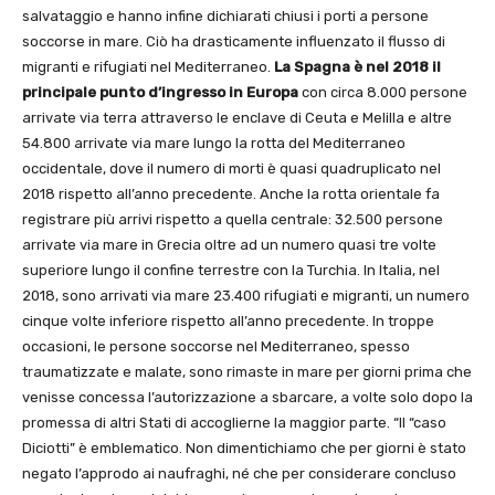
salvataggio e hanno infine dichiarati chiusi i porti a persone
soccorse in mare. Ciò ha drasticamente influenzato il flusso di
migranti e rifugiati nel Mediterraneo.
La Spagna è nel 2018 il
principale punto d’ingresso in Europa
con circa 8.000 persone
arrivate via terra attraverso le enclave di Ceuta e Melilla e altre
54.800 arrivate via mare lungo la rotta del Mediterraneo
occidentale, dove il numero di morti è quasi quadruplicato nel
2018 rispetto all’anno precedente. Anche la rotta orientale fa
registrare più arrivi rispetto a quella centrale: 32.500 persone
arrivate via mare in Grecia oltre ad un numero quasi tre volte
superiore lungo il confine terrestre con la Turchia. In Italia, nel
2018, sono arrivati via mare 23.400 rifugiati e migranti, un numero
cinque volte inferiore rispetto all’anno precedente. In troppe
occasioni, le persone soccorse nel Mediterraneo, spesso
traumatizzate e malate, sono rimaste in mare per giorni prima che
venisse concessa l’autorizzazione a sbarcare, a volte solo dopo la
promessa di altri Stati di accoglierne la maggior parte. “Il “caso
Diciotti” è emblematico. Non dimentichiamo che per giorni è stato
negato l’approdo ai naufraghi, né che per considerare concluso