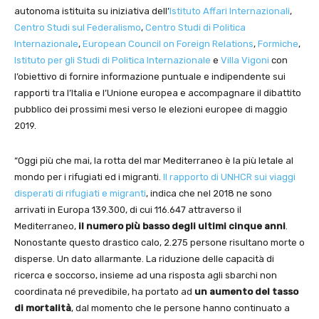
autonoma istituita su iniziativa dell’
Istituto Affari Internazionali
,
Centro Studi sul Federalismo
,
Centro Studi di Politica
Internazionale
,
European Council on Foreign Relations
,
Formiche
,
Istituto per gli Studi di Politica Internazionale
e
Villa Vigoni
con
l’obiettivo di fornire informazione puntuale e indipendente sui
rapporti tra l’Italia e l’Unione europea e accompagnare il dibattito
pubblico dei prossimi mesi verso le elezioni europee di maggio
2019.
“Oggi più che mai, la rotta del mar Mediterraneo è la più letale al
mondo per i rifugiati ed i migranti.
Il rapporto di UNHCR sui viaggi
disperati di rifugiati e migranti
, indica che nel 2018 ne sono
arrivati in Europa 139.300, di cui 116.647 attraverso il
Mediterraneo,
il numero più basso degli ultimi cinque anni
.
Nonostante questo drastico calo, 2.275 persone risultano morte o
disperse. Un dato allarmante. La riduzione delle capacità di
ricerca e soccorso, insieme ad una risposta agli sbarchi non
coordinata né prevedibile, ha portato ad
un aumento del tasso
di mortalità
, dal momento che le persone hanno continuato a