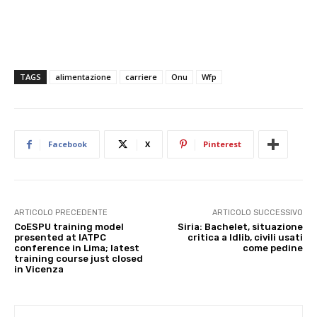
TAGS
alimentazione
carriere
Onu
Wfp
Facebook
X
Pinterest
ARTICOLO PRECEDENTE
ARTICOLO SUCCESSIVO
CoESPU training model
Siria: Bachelet, situazione
presented at IATPC
critica a Idlib, civili usati
conference in Lima; latest
come pedine
training course just closed
in Vicenza