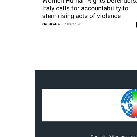
Women Human Rights Defenders
Italy calls for accountability to
stem rising acts of violence
OnuItalia
-
23/02/2020
OnuItalia è il primo sito 