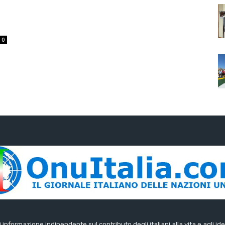
:
0
di informazione indipendente sul contributo degli italiani alla vita e agli ide