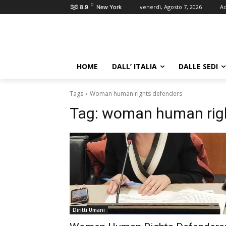
C
venerdì, Agosto 7, 2026
Ac
8.9
New York
HOME
DALL’ ITALIA
DALLE SEDI
Tags
Woman human rights defenders
Tag:
woman human righ
Diritti Umani