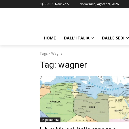
C
domenica, Agosto 9, 2026
8.9
New York
HOME
DALL’ ITALIA
DALLE SEDI
Tags
Wagner
Tag:
wagner
In prima fila