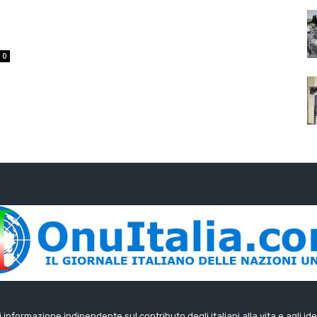
0
di informazione indipendente sul contributo degli italiani alla vita e agli ide