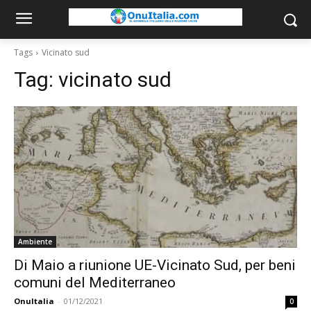
Tags
Vicinato sud
Tag:
vicinato sud
Ambiente
Di Maio a riunione UE-Vicinato Sud, per beni
comuni del Mediterraneo
OnuItalia
-
01/12/2021
0