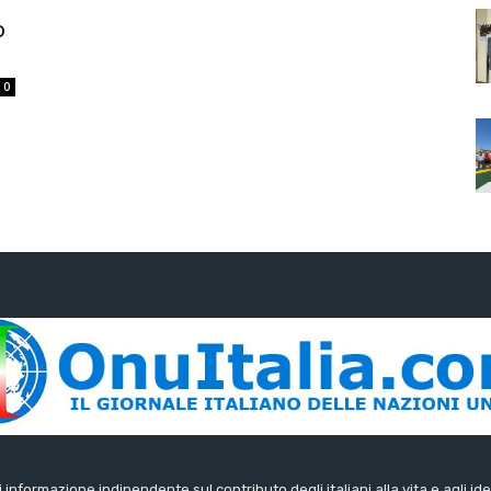
o
0
di informazione indipendente sul contributo degli italiani alla vita e agli ide