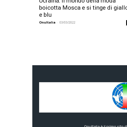
Ucraina: il mondo della moda
boicotta Mosca e si tinge di giall
e blu
OnuItalia
-
03/03/2022
OnuItalia è il primo sito 