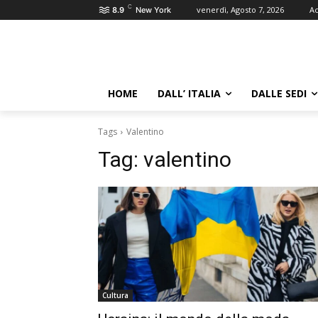
C
venerdì, Agosto 7, 2026
Ac
8.9
New York
HOME
DALL’ ITALIA
DALLE SEDI
Tags
Valentino
Tag:
valentino
Cultura