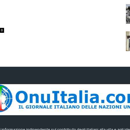
0
di informazione indipendente sul contributo degli italiani alla vita e agli ide