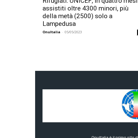
Rifugiati: UNICEF; in quattro mesi
assistiti oltre 4300 minori, più
della metà (2500) solo a
Lampedusa
OnuItalia
-
05/05/2023
OnuItalia è il primo sito 