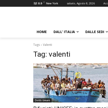
C
sabato, Agosto 8, 2026
Acc
8.9
New York
HOME
DALL’ ITALIA
DALLE SEDI
Tags
Valenti
Tag:
valenti
Diritti Umani