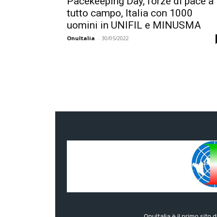
Pacekeeping Day, forze di pace a
tutto campo, Italia con 1000
uomini in UNIFIL e MINUSMA
OnuItalia
-
30/05/2022
OnuItalia è il primo sito 