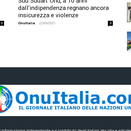
Sud Sudan: Onu, a 10 anni
dall’indipendenza regnano ancora
insicurezza e violenze
OnuItalia
-
22/06/2021
0
0
di informazione indipendente sul contributo degli italiani alla vita e agli ide