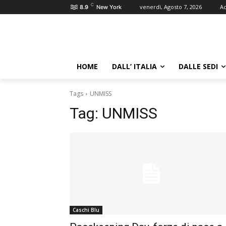
C
venerdì, Agosto 7, 2026
Ac
8.9
New York
HOME
DALL’ ITALIA
DALLE SEDI
Tags
UNMISS
Tag:
UNMISS
Caschi Blu