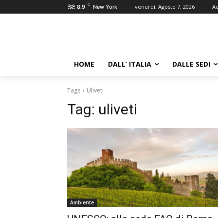
C
venerdì, Agosto 7, 2026
Ac
8.9
New York
HOME
DALL’ ITALIA
DALLE SEDI
Tags
Uliveti
Tag:
uliveti
Ambiente