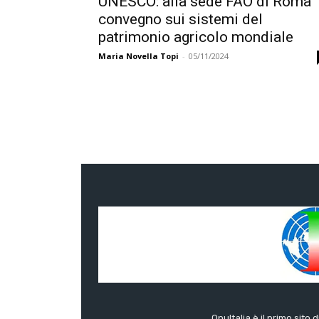
UNESCO: alla sede FAO di Roma
convegno sui sistemi del
patrimonio agricolo mondiale
Maria Novella Topi
-
05/11/2024
OnuItalia è il primo sito 