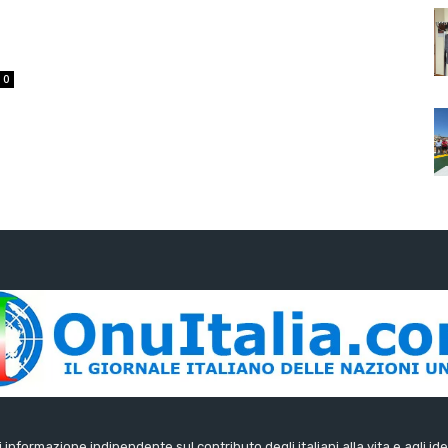
0
di informazione indipendente sul contributo degli italiani alla vita e agli ide