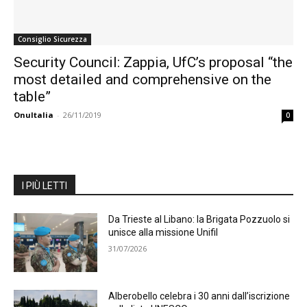
Consiglio Sicurezza
Security Council: Zappia, UfC’s proposal “the
most detailed and comprehensive on the
table”
OnuItalia
-
26/11/2019
0
I PIÙ LETTI
Da Trieste al Libano: la Brigata Pozzuolo si
unisce alla missione Unifil
31/07/2026
Alberobello celebra i 30 anni dall’iscrizione