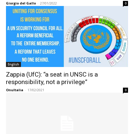
Giorgio del Gallo
-
27/01/2022
0
English
Zappia (UfC): “a seat in UNSC is a
responsibility, not a privilege”
OnuItalia
-
17/02/2021
0