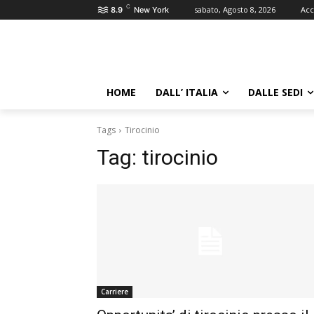
C
sabato, Agosto 8, 2026
Acc
8.9
New York
HOME
DALL’ ITALIA
DALLE SEDI
Tags
Tirocinio
Tag:
tirocinio
Carriere