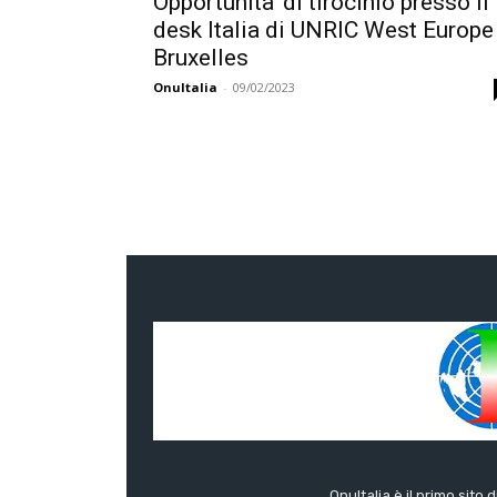
Opportunita’ di tirocinio presso il
desk Italia di UNRIC West Europe
Bruxelles
OnuItalia
-
09/02/2023
OnuItalia è il primo sito 