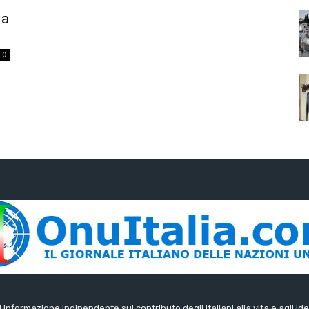
 a
0
di informazione indipendente sul contributo degli italiani alla vita e agli ide