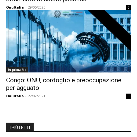
OnuItalia
-
29/05/2026
0
In prima fila
Congo: ONU, cordoglio e preoccupazione
per agguato
OnuItalia
-
22/02/2021
0
I PIÙ LETTI