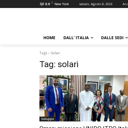
C
sabato, Agosto 8, 2026
Acc
8.9
New York
HOME
DALL’ ITALIA
DALLE SEDI
Tags
Solari
Tag:
solari
Sviluppo