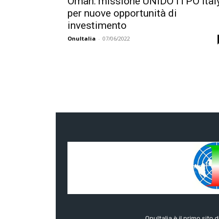
Oman: missione UNIDO ITPO Ital
per nuove opportunità di
investimento
OnuItalia
-
07/06/2022
OnuItalia è il primo sito 