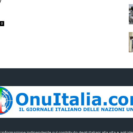
y
0
di informazione indipendente sul contributo degli italiani alla vita e agli ide