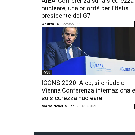
AIEA: Conferenza sulla sicurezza
nucleare, una priorità per l’Italia
presidente del G7
OnuItalia
-
22/05/2024
ONU
ICONS 2020: Aiea, si chiude a
Vienna Conferenza internazional
su sicurezza nucleare
Maria Novella Topi
-
14/02/2020