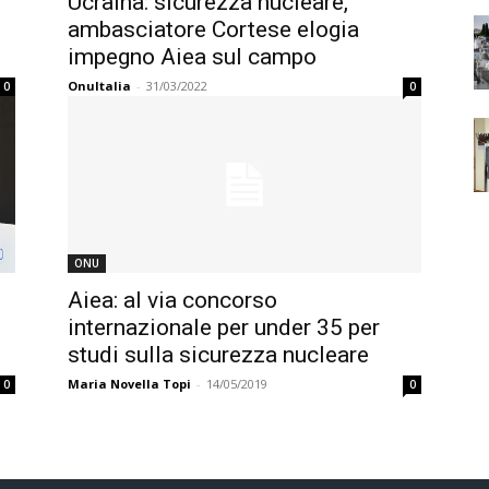
Ucraina: sicurezza nucleare,
ambasciatore Cortese elogia
impegno Aiea sul campo
OnuItalia
-
31/03/2022
0
0
ONU
Aiea: al via concorso
e
internazionale per under 35 per
studi sulla sicurezza nucleare
Maria Novella Topi
-
14/05/2019
0
0