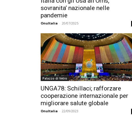
Italia con gli Usa all’Oms,
sovranita’ nazionale nelle
pandemie
OnuItalia
-
20/07/2025
Palazzo di Vetro
UNGA78: Schillaci; rafforzare
cooperazione internazionale per
migliorare salute globale
OnuItalia
-
22/09/2023