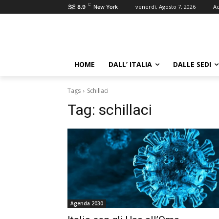
C
venerdì, Agosto 7, 2026
Ac
8.9
New York
HOME
DALL’ ITALIA
DALLE SEDI
Tags
Schillaci
Tag:
schillaci
Agenda 2030