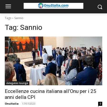
Tags
Sannio
Tag:
Sannio
delegates lounge
Eccellenze cucina italiana all’Onu per i 25
anni della CPI
OnuItalia
-
17/07/2023
0