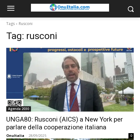
Tags
Rusconi
Tag:
rusconi
Agenda 2030
UNGA80: Rusconi (AICS) a New York per
parlare della cooperazione italiana
OnuItalia
-
28/09/2025
0