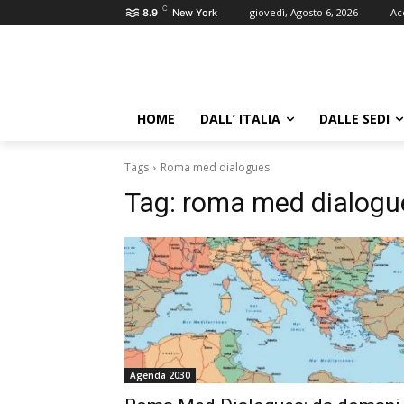
C
giovedì, Agosto 6, 2026
Ac
8.9
New York
HOME
DALL’ ITALIA
DALLE SEDI
Tags
Roma med dialogues
Tag:
roma med dialogu
Agenda 2030