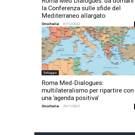
Roma Med Dialogues: da domani
la Conferenza sulle sfide del
Mediterraneo allargato
OnuItalia
-
01/12/2022
Sviluppo
Roma Med-Dialogues:
multilateralismo per ripartire con
una ‘agenda positiva’
OnuItalia
-
29/11/2021