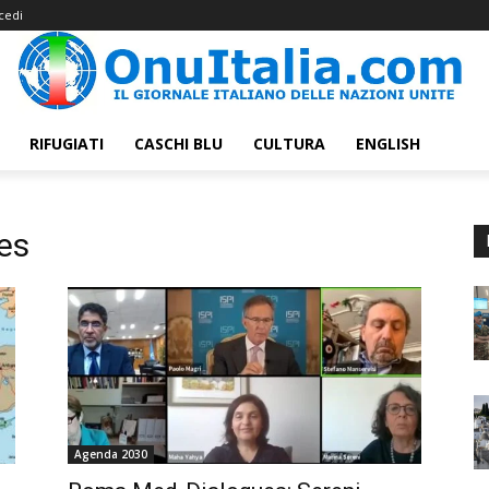
cedi
RIFUGIATI
CASCHI BLU
CULTURA
ENGLISH
es
Agenda 2030