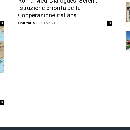
Roma Med-Dialogues: Sereni,
istruzione priorità della
Cooperazione italiana
OnuItalia
-
03/12/2021
0
0
0