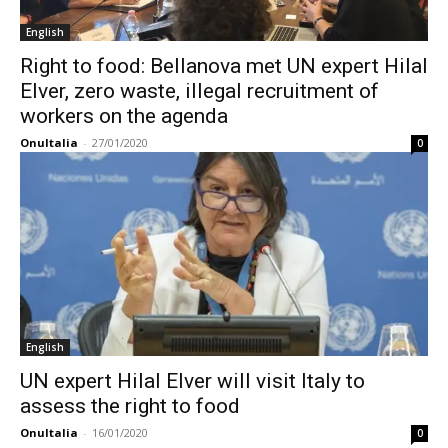
English
Right to food: Bellanova met UN expert Hilal
Elver, zero waste, illegal recruitment of
workers on the agenda
OnuItalia
-
27/01/2020
0
English
UN expert Hilal Elver will visit Italy to
assess the right to food
OnuItalia
-
16/01/2020
0