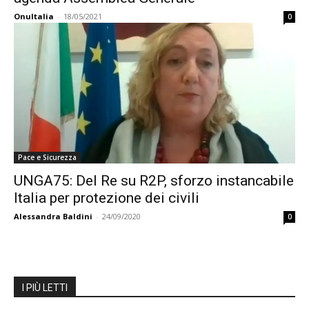
OnuItalia
-
18/05/2021
0
Pace e Sicurezza
UNGA75: Del Re su R2P, sforzo instancabile
Italia per protezione dei civili
Alessandra Baldini
-
24/09/2020
0
I PIÙ LETTI