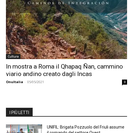
Cultura
In mostra a Roma il Qhapaq Ñan, cammino
viario andino creato dagli Incas
OnuItalia
-
05/05/2021
0
I PIÙ LETTI
UNIFIL: Brigata Pozzuolo del Friuli assume
il comando del settore Ovest