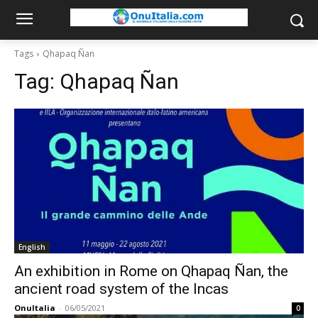
Tags
Qhapaq Ñan
Tag:
Qhapaq Ñan
English
An exhibition in Rome on Qhapaq Ñan, the
ancient road system of the Incas
OnuItalia
-
06/05/2021
0