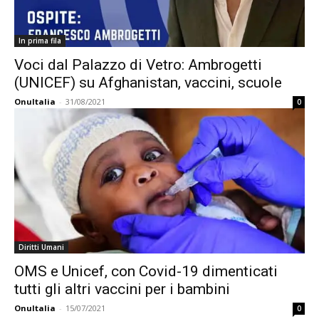
In prima fila
Voci dal Palazzo di Vetro: Ambrogetti
(UNICEF) su Afghanistan, vaccini, scuole
OnuItalia
-
31/08/2021
0
Diritti Umani
OMS e Unicef, con Covid-19 dimenticati
tutti gli altri vaccini per i bambini
OnuItalia
-
15/07/2021
0