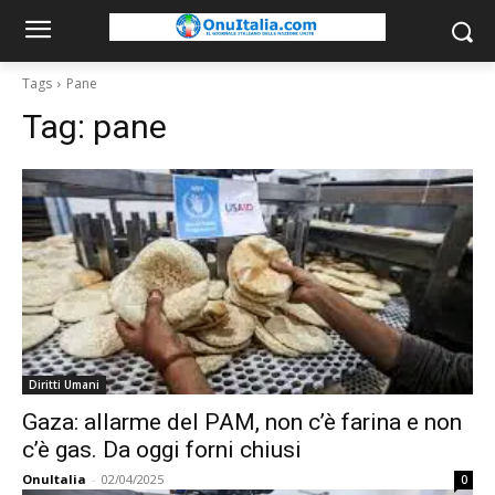
Tags
Pane
Tag:
pane
Diritti Umani
Gaza: allarme del PAM, non c’è farina e non
c’è gas. Da oggi forni chiusi
OnuItalia
-
02/04/2025
0