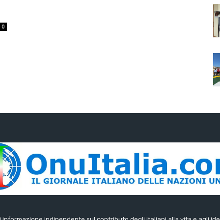
0
di informazione indipendente sul contributo degli italiani alla vita e agli ide