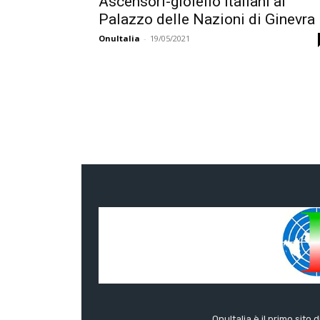
Ascensori-gioiello italiani al
Palazzo delle Nazioni di Ginevra
OnuItalia
-
19/05/2021
OnuItalia è il primo sito 