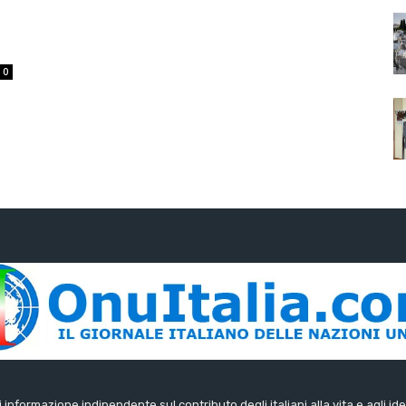
0
di informazione indipendente sul contributo degli italiani alla vita e agli ide