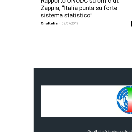
Rapporto UNODC su omicidi:
Zappia, “Italia punta su forte
sistema statistico”
OnuItalia
-
08/07/2019
OnuItalia è il primo sito 