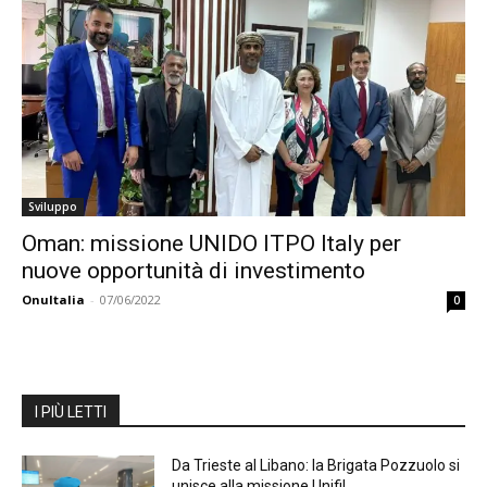
Sviluppo
Oman: missione UNIDO ITPO Italy per
nuove opportunità di investimento
OnuItalia
-
07/06/2022
0
I PIÙ LETTI
Da Trieste al Libano: la Brigata Pozzuolo si
unisce alla missione Unifil