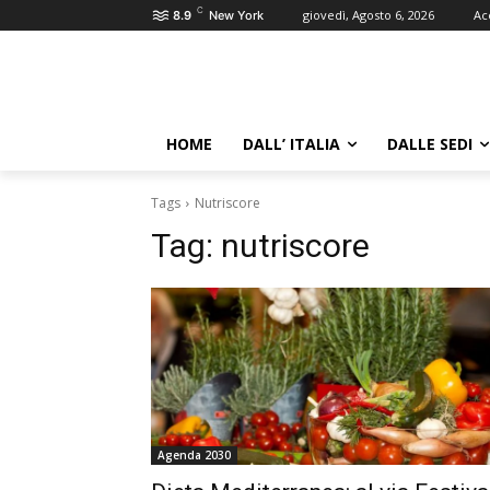
C
giovedì, Agosto 6, 2026
Ac
8.9
New York
HOME
DALL’ ITALIA
DALLE SEDI
Tags
Nutriscore
Tag:
nutriscore
Agenda 2030