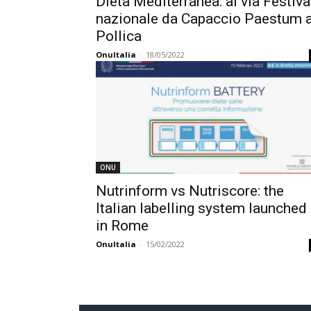
Dieta Mediterranea: al via Festiva
nazionale da Capaccio Paestum 
Pollica
OnuItalia
-
18/05/2022
ONU
Nutrinform vs Nutriscore: the
Italian labelling system launched
in Rome
OnuItalia
-
15/02/2022