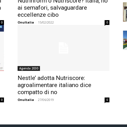
l
Nutrinform o Nutriscore? Italia, no
a
ai semafori, salvaguardare
eccellenze cibo
OnuItalia
-
15/02/2022
0
0
Agenda 2030
Nestle’ adotta Nutriscore:
agroalimentare italiano dice
compatto di no
OnuItalia
-
27/06/2019
0
0