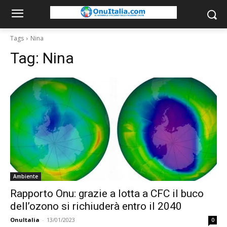
Tags
Nina
Tag:
Nina
Ambiente
Rapporto Onu: grazie a lotta a CFC il buco
dell’ozono si richiuderà entro il 2040
OnuItalia
-
13/01/2023
0