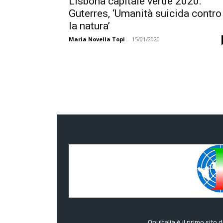
Lisbona capitale verde 2020:
Guterres, ‘Umanità suicida contro
la natura’
Maria Novella Topi
-
15/01/2020
OnuItalia è il primo sito 