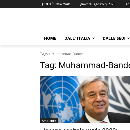
C
giovedì, Agosto 6, 2026
Ac
8.9
New York
HOME
DALL’ ITALIA
DALLE SEDI
Tags
Muhammad-Bande
Tag:
Muhammad-Band
Ambiente