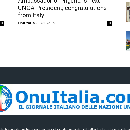
Ambassador of Nigeria is next
UNGA President; congratulations
from Italy
OnuItalia
-
04/06/2019
0
0
di informazione indipendente sul contributo degli italiani alla vita e agli ide