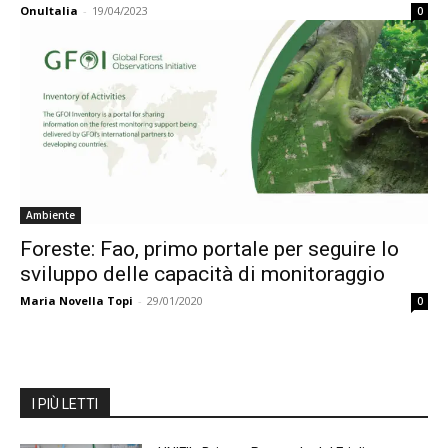
OnuItalia
-
19/04/2023
0
Ambiente
Foreste: Fao, primo portale per seguire lo
sviluppo delle capacità di monitoraggio
Maria Novella Topi
-
29/01/2020
0
I PIÙ LETTI