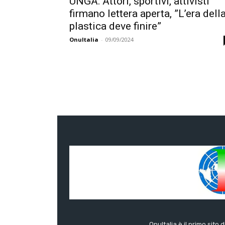
UNGA: Attori, sportivi, attivisti
firmano lettera aperta, ”L’era dell
plastica deve finire”
OnuItalia
-
09/09/2024
OnuItalia è il primo sito 