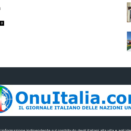
a
0
di informazione indipendente sul contributo degli italiani alla vita e agli ide