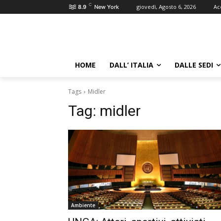
C
giovedì, Agosto 6, 2026
Ac
8.9
New York
HOME
DALL’ ITALIA
DALLE SEDI
Tags
Midler
Tag:
midler
Ambiente