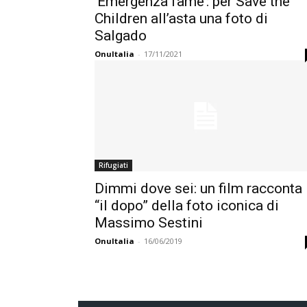
‘Emergenza fame’: per Save the
Children all’asta una foto di
Salgado
OnuItalia
-
17/11/2021
Rifugiati
Dimmi dove sei: un film racconta
“il dopo” della foto iconica di
Massimo Sestini
OnuItalia
-
16/06/2019