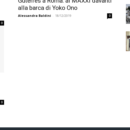
Guterres a Roma: al MAXXI davanti
alla barca di Yoko Ono
Alessandra Baldini
-
18/12/2019
0
0
0