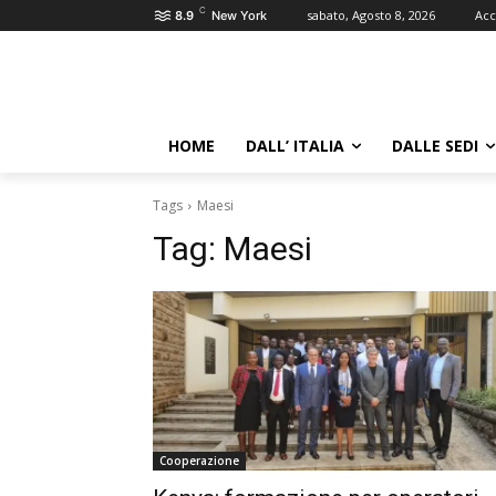
C
sabato, Agosto 8, 2026
Acc
8.9
New York
HOME
DALL’ ITALIA
DALLE SEDI
Tags
Maesi
Tag:
Maesi
Cooperazione