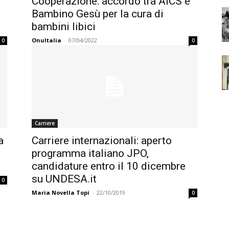
Cooperazione: accordo tra AICS e
Bambino Gesù per la cura di
bambini libici
OnuItalia
-
07/04/2022
0
0
Carriere
a
Carriere internazionali: aperto
programma italiano JPO,
candidature entro il 10 dicembre
su UNDESA.it
0
Maria Novella Topi
-
22/10/2019
0