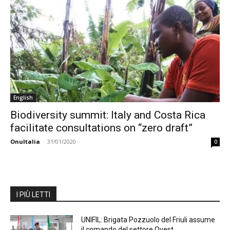
English
Biodiversity summit: Italy and Costa Rica
facilitate consultations on “zero draft”
OnuItalia
-
31/01/2020
0
I PIÙ LETTI
UNIFIL: Brigata Pozzuolo del Friuli assume
il comando del settore Ovest